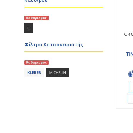
Καθαρισμός
C
CRO
Φίλτρο Κατασκευαστής
ΤΙ
Καθαρισμός
KLEBER
MICHELIN
Qu