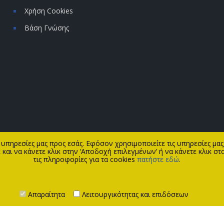
Χρήση Cookies
Βάση Γνώσης
 υπηρεσίες μας προς εσάς. Εφόσον χρησιμοποιείτε τις υπηρεσίες μα
και να κάνετε κλικ στην ‘Αποδοχή επιλεγμένων’ ή να κάνετε κλικ στο
τις πληροφορίες για τα cookies
πατήστε εδώ
.
Απαραίτητα
Λειτουργικότητας και επιδόσεων