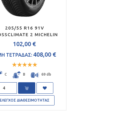
205/55 R16 91V
SSCLIMATE 2 MICHELIN
102,00 €
408,00 €
ΜΗ ΤΕΤΡΑΔΑΣ:
Rated
5
out
C
B
69 db
of 5
antity
ΕΛΕΓΧΟΣ ΔΙΑΘΕΣΙΜΟΤΗΤΑΣ