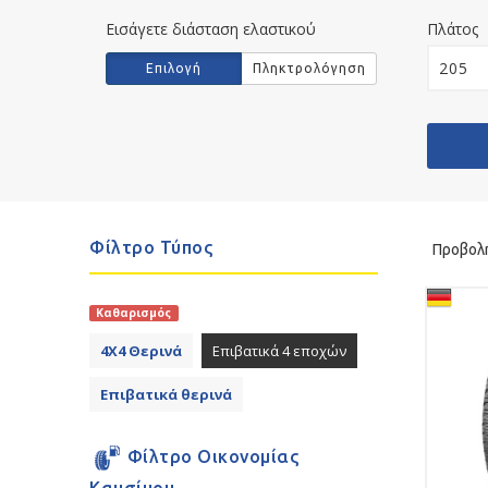
Εισάγετε διάσταση ελαστικού
Πλάτος
Εισάγετε
Επιλογή
Πληκτρολόγηση
διάσταση
ελαστικού
Φίλτρο Τύπος
Προβολ
Καθαρισμός
4Χ4 Θερινά
Επιβατικά 4 εποχών
Επιβατικά θερινά
Φίλτρο Οικονομίας
Καυσίμου