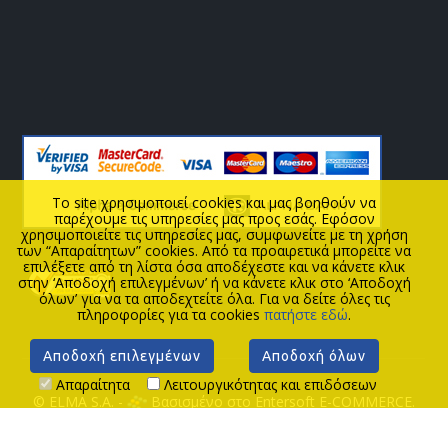
To site χρησιμοποιεί cookies και μας βοηθούν να
παρέχουμε τις υπηρεσίες μας προς εσάς. Εφόσον
χρησιμοποιείτε τις υπηρεσίες μας, συμφωνείτε με τη χρήση
των “Απαραίτητων” cookies. Από τα προαιρετικά μπορείτε να
επιλέξετε από τη λίστα όσα αποδέχεστε και να κάνετε κλικ
στην ‘Αποδοχή επιλεγμένων’ ή να κάνετε κλικ στο ‘Αποδοχή
όλων’ για να τα αποδεχτείτε όλα. Για να δείτε όλες τις
πληροφορίες για τα cookies
πατήστε εδώ
.
Αποδοχή επιλεγμένων
Αποδοχή όλων
Απαραίτητα
Λειτουργικότητας και επιδόσεων
© ELMA S.A. -
Βασισμένο στο Entersoft E-COMMERCE.
ΑΡΧΙΚΗ
ΝΕΑ
ΘΕΣΕΙΣ ΕΡΓΑΣΙΑΣ