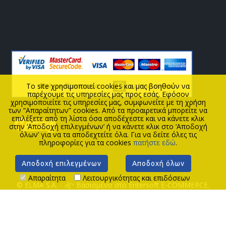
To site χρησιμοποιεί cookies και μας βοηθούν να
παρέχουμε τις υπηρεσίες μας προς εσάς. Εφόσον
χρησιμοποιείτε τις υπηρεσίες μας, συμφωνείτε με τη χρήση
των “Απαραίτητων” cookies. Από τα προαιρετικά μπορείτε να
επιλέξετε από τη λίστα όσα αποδέχεστε και να κάνετε κλικ
στην ‘Αποδοχή επιλεγμένων’ ή να κάνετε κλικ στο ‘Αποδοχή
όλων’ για να τα αποδεχτείτε όλα. Για να δείτε όλες τις
πληροφορίες για τα cookies
πατήστε εδώ
.
Αποδοχή επιλεγμένων
Αποδοχή όλων
Απαραίτητα
Λειτουργικότητας και επιδόσεων
© ELMA S.A. -
Βασισμένο στο Entersoft E-COMMERCE.
ΑΡΧΙΚΗ
ΝΕΑ
ΘΕΣΕΙΣ ΕΡΓΑΣΙΑΣ
ΕΠΙΚΟΙΝΩΝΙΑ