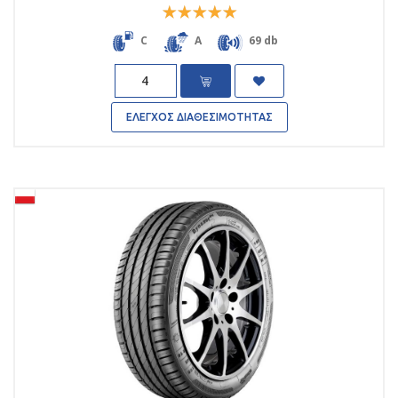
Rated
5
out
C
A
69 db
of 5
Quantity
ΕΛΕΓΧΟΣ ΔΙΑΘΕΣΙΜΟΤΗΤΑΣ