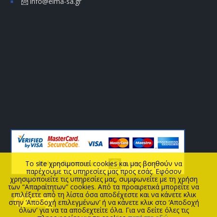
info@elma-sa.gr
To site χρησιμοποιεί cookies και μας βοηθούν να
παρέχουμε τις υπηρεσίες μας προς εσάς. Εφόσον
χρησιμοποιείτε τις υπηρεσίες μας, συμφωνείτε με τη χρήση
των “Απαραίτητων” cookies. Από τα προαιρετικά μπορείτε να
επιλέξετε από τη λίστα όσα αποδέχεστε και να κάνετε κλικ
στην ‘Αποδοχή επιλεγμένων’ ή να κάνετε κλικ στο ‘Αποδοχή
όλων’ για να τα αποδεχτείτε όλα. Για να δείτε όλες τις