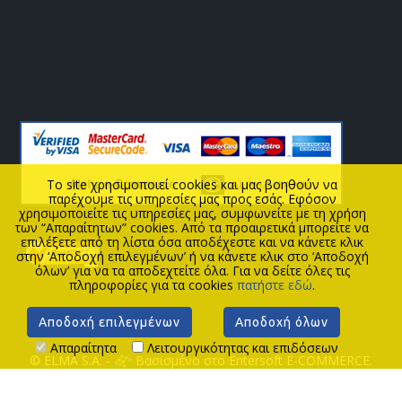
To site χρησιμοποιεί cookies και μας βοηθούν να
παρέχουμε τις υπηρεσίες μας προς εσάς. Εφόσον
χρησιμοποιείτε τις υπηρεσίες μας, συμφωνείτε με τη χρήση
των “Απαραίτητων” cookies. Από τα προαιρετικά μπορείτε να
επιλέξετε από τη λίστα όσα αποδέχεστε και να κάνετε κλικ
στην ‘Αποδοχή επιλεγμένων’ ή να κάνετε κλικ στο ‘Αποδοχή
όλων’ για να τα αποδεχτείτε όλα. Για να δείτε όλες τις
πληροφορίες για τα cookies
πατήστε εδώ
.
Αποδοχή επιλεγμένων
Αποδοχή όλων
Απαραίτητα
Λειτουργικότητας και επιδόσεων
© ELMA S.A. -
Βασισμένο στο Entersoft E-COMMERCE.
ΑΡΧΙΚΗ
ΝΕΑ
ΘΕΣΕΙΣ ΕΡΓΑΣΙΑΣ