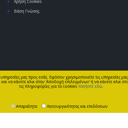
Χρήση Cookies
Βάση Γνώσης
 υπηρεσίες μας προς εσάς. Εφόσον χρησιμοποιείτε τις υπηρεσίες μα
και να κάνετε κλικ στην ‘Αποδοχή επιλεγμένων’ ή να κάνετε κλικ στο
τις πληροφορίες για τα cookies
πατήστε εδώ
.
Απαραίτητα
Λειτουργικότητας και επιδόσεων
CE.
ΑΡ