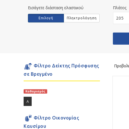
Εισάγετε διάσταση ελαστικού
Πλάτος
Εισάγετε
Επιλογή
Πληκτρολόγηση
διάσταση
ελαστικού
Φίλτρο Δείκτης Πρόσφυσης
Προβολ
σε Βρεγμένο
Καθαρισμός
A
Φίλτρο Οικονομίας
Καυσίμου