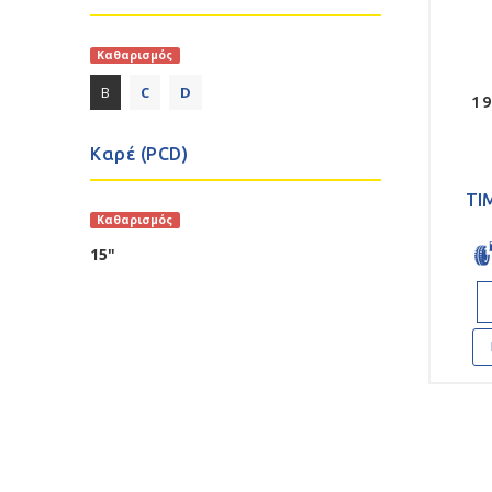
Καθαρισμός
B
C
D
19
Καρέ (PCD)
ΤΙ
Καθαρισμός
15"
Qu