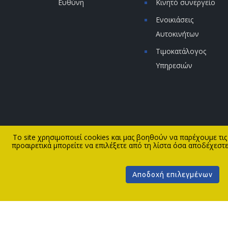
Ευθύνη
Κινητό συνεργείο
Ενοικιάσεις
Αυτοκινήτων
Τιμοκατάλογος
Υπηρεσιών
To site χρησιμοποιεί cookies και μας βοηθούν να παρέχουμε τις
προαιρετικά μπορείτε να επιλέξετε από τη λίστα όσα αποδέχεστε 
Αποδοχή επιλεγμένων
© ELMA S.A. -
Βασισμένο στο Entersoft E-COMMER