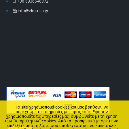
+30 6936646872
info@elma-sa.gr
To site χρησιμοποιεί cookies και μας βοηθούν να
παρέχουμε τις υπηρεσίες μας προς εσάς. Εφόσον
χρησιμοποιείτε τις υπηρεσίες μας, συμφωνείτε με τη χρήση
των “Απαραίτητων” cookies. Από τα προαιρετικά μπορείτε να
επιλέξετε από τη λίστα όσα αποδέχεστε και να κάνετε κλικ