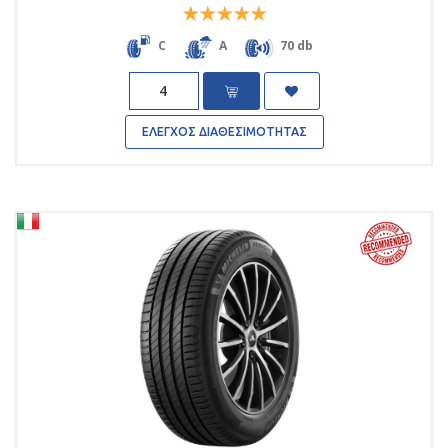
Rated
5
out
C
A
70 db
of 5
Quantity
ΕΛΕΓΧΟΣ ΔΙΑΘΕΣΙΜΟΤΗΤΑΣ